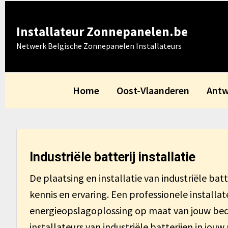
Skip
Skip
Skip
Skip
to
to
to
to
Installateur Zonnepanelen.be
primary
main
primary
footer
Netwerk Belgische Zonnepanelen Installateurs
navigation
content
sidebar
Home
Oost-Vlaanderen
Antw
Industriële batterij installatie
De plaatsing en installatie van industriële ba
kennis en ervaring. Een professionele installat
energieopslagoplossing op maat van jouw bedri
installateurs van industriële batterijen in jouw