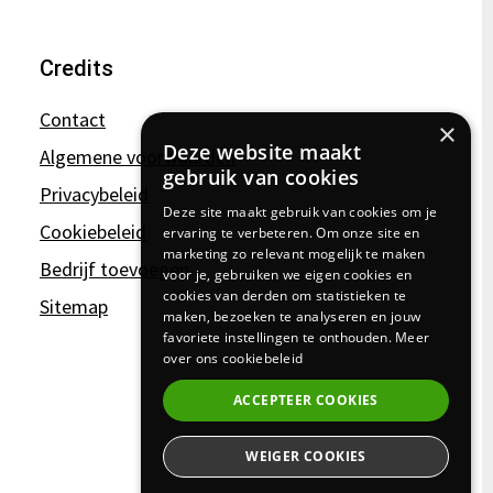
Credits
Contact
×
Deze website maakt
Algemene voorwaarden
gebruik van cookies
Privacybeleid
Deze site maakt gebruik van cookies om je
Cookiebeleid
ervaring te verbeteren. Om onze site en
marketing zo relevant mogelijk te maken
Bedrijf toevoegen
voor je, gebruiken we eigen cookies en
cookies van derden om statistieken te
Sitemap
maken, bezoeken te analyseren en jouw
favoriete instellingen te onthouden.
Meer
over ons cookiebeleid
ACCEPTEER COOKIES
WEIGER COOKIES